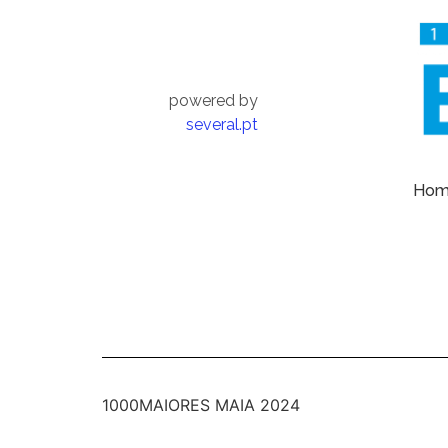
powered by
several.pt
Ho
1000MAIORES MAIA 2024